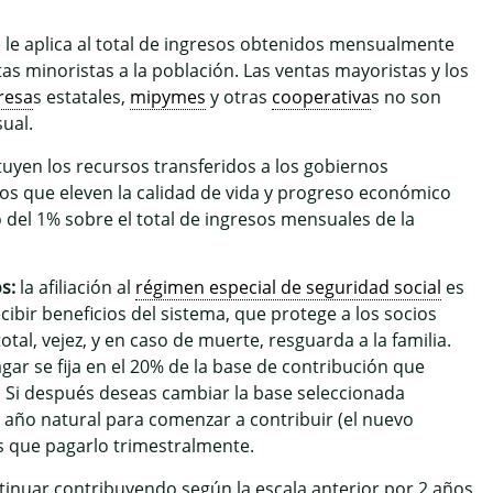
 le aplica al total de ingresos obtenidos mensualmente
as minoristas a la población. Las ventas mayoristas y los
resa
s estatales,
mipymes
y otras
cooperativa
s no son
ual.
uyen los recursos transferidos a los gobiernos
s que eleven la calidad de vida y progreso económico
o del 1% sobre el total de ingresos mensuales de la
s:
la afiliación al
régimen especial de seguridad social
es
cibir beneficios del sistema, que protege a los socios
tal, vejez, y en caso de muerte, resguarda a la familia.
gar se fija en el 20% de la base de contribución que
. Si después deseas cambiar la base seleccionada
 año natural para comenzar a contribuir (el nuevo
s que pagarlo trimestralmente.
ntinuar contribuyendo según la escala anterior por 2 años