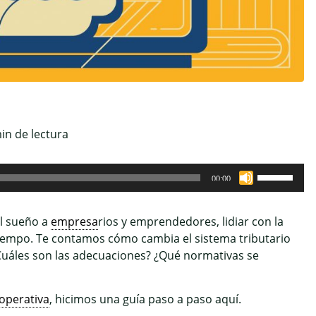
in de lectura
Utiliza
00:00
las
teclas
el sueño a
empresa
rios y emprendedores, lidiar con la
de
a tiempo. Te contamos cómo cambia el sistema tributario
flecha
Cuáles son las adecuaciones? ¿Qué normativas se
arriba/abaj
para
aumentar
operativa
, hicimos una guía paso a paso aquí.
o