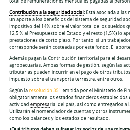
total de remuneraciones mensuales pagadas al person
Contribución a la seguridad social
:
Está asociada a las
un aporte a los beneficios del sistema de seguridad soc
impositivo del 14% sobre el valor total de los sueldos 
12,5 % al Presupuesto del Estado y el resto (1,5%) lo a
prestaciones de corto plazo. Por tanto, si un trabajado
corresponde serán costeadas por este fondo. El aport
Además pagan la Contribución territorial para el desa
agropecuarias. Ambas formas de gestión, según las activ
tributarias pueden incurrir en el pago de otros tribut
impuesto sobre el transporte terrestre, entre otros.
Según la
resolución 351
emitida por el Ministerio de Fi
obligatoriamente los estados financieros establecidos
actividad
empresa
rial del país, así como entregarlos a
Utilizarán el nomenclador de cuentas y otros instrumen
como los balances y los estados de resultado.
¿Qué tributos deben sufragar los socios de una mipym