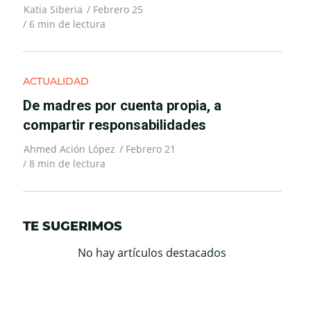
Katia Siberia
/
Febrero 25
/
6
min de lectura
ACTUALIDAD
De madres por cuenta propia, a
compartir responsabilidades
Ahmed Ación López
/
Febrero 21
/
8
min de lectura
TE SUGERIMOS
No hay artículos destacados
o