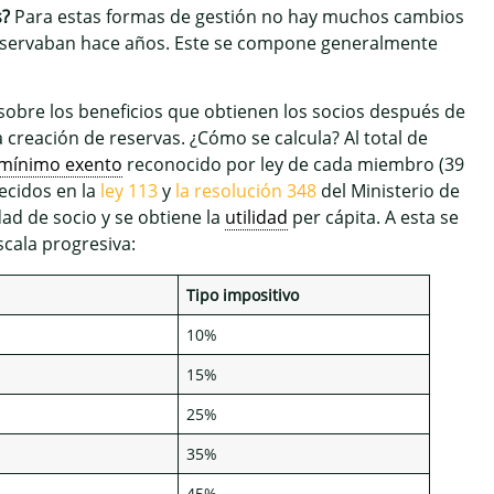
disminuir
s?
Para estas formas de gestión no hay muchos cambios
el
conservaban hace años. Este se compone generalmente
volumen.
 sobre los beneficios que obtienen los socios después de
 creación de reservas. ¿Cómo se calcula? Al total de
mínimo exento
reconocido por ley de cada miembro (39
lecidos en la
ley 113
y
la resolución 348
del Ministerio de
dad de socio y se obtiene la
utilidad
per cápita. A esta se
escala progresiva:
Tipo impositivo
10%
15%
25%
35%
45%