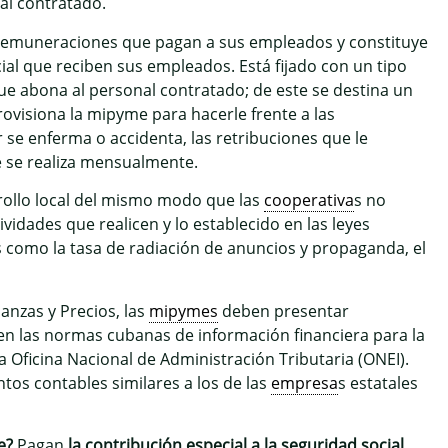
al contratado.
 remuneraciones que pagan a sus empleados y constituye
ial que reciben sus empleados. Está fijado con un tipo
que abona al personal contratado; de este se destina un
provisiona la mipyme para hacerle frente a las
r se enferma o accidenta, las retribuciones que le
e se realiza mensualmente.
rrollo local del mismo modo que las
cooperativa
s no
idades que realicen y lo establecido en las leyes
os como la tasa de radiación de anuncios y propaganda, el
nanzas y Precios, las
mipymes
deben presentar
 en las normas cubanas de información financiera para la
 la Oficina Nacional de Administración Tributaria (ONEI).
tos contables similares a los de las
empresa
s estatales
e?
Pagan
la contribución especial a la seguridad social
,