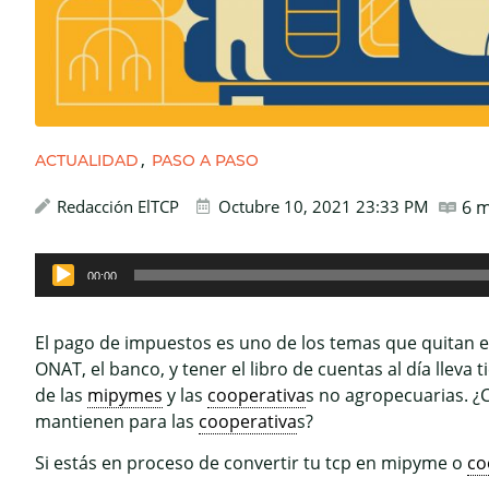
,
ACTUALIDAD
PASO A PASO
Redacción ElTCP
Octubre 10, 2021 23:33 PM
6
m
Reproductor
00:00
de
audio
El pago de impuestos es uno de los temas que quitan 
ONAT, el banco, y tener el libro de cuentas al día llev
de las
mipymes
y las
cooperativa
s no agropecuarias. ¿
mantienen para las
cooperativa
s?
Si estás en proceso de convertir tu tcp en mipyme o
co