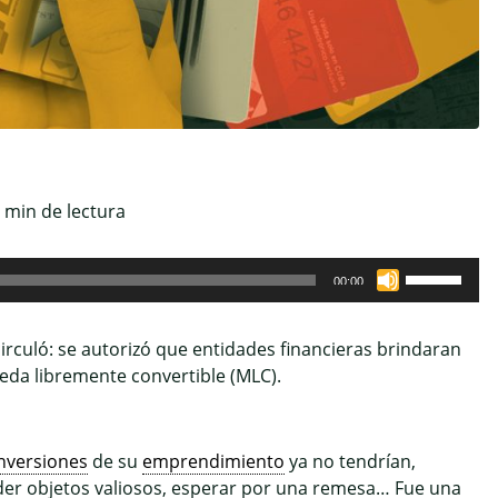
min de lectura
Utiliza
00:00
las
teclas
irculó: se autorizó que entidades financieras brindaran
de
eda libremente convertible (MLC).
flecha
arriba/abaj
para
aumentar
nversiones
de su
emprendimiento
ya no tendrían,
o
er objetos valiosos, esperar por una remesa… Fue una