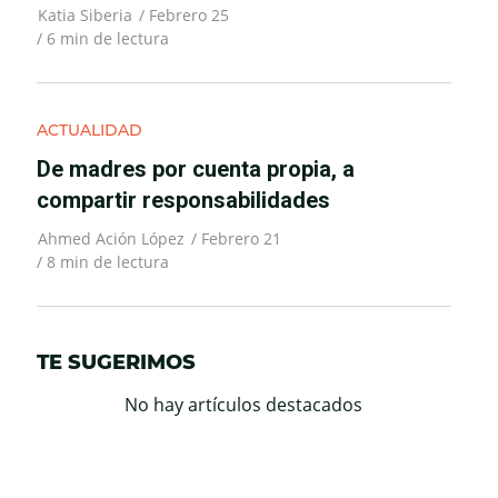
Katia Siberia
/
Febrero 25
/
6
min de lectura
ACTUALIDAD
De madres por cuenta propia, a
compartir responsabilidades
Ahmed Ación López
/
Febrero 21
/
8
min de lectura
TE SUGERIMOS
No hay artículos destacados
o