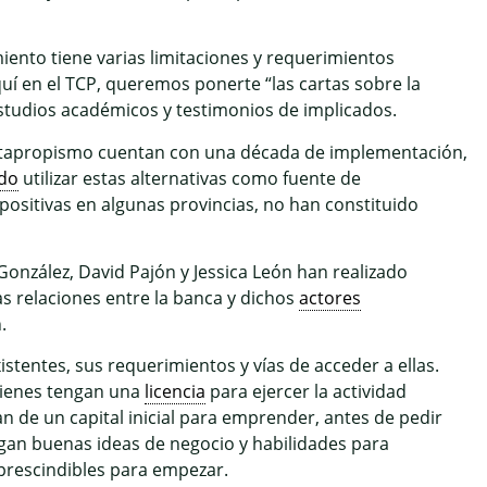
disminuir
el
ento tiene varias limitaciones y requerimientos
volumen.
uí en el TCP, queremos ponerte “las cartas sobre la
 estudios académicos y testimonios de implicados.
cuentapropismo cuentan con una década de implementación,
ado
utilizar estas alternativas como fuente de
positivas en algunas provincias, no han constituido
nzález, David Pajón y Jessica León han realizado
as relaciones entre la banca y dichos
actores
.
stentes, sus requerimientos y vías de acceder a ellas.
uienes tengan una
licencia
para ejercer la actividad
n de un capital inicial para emprender, antes de pedir
gan buenas ideas de negocio y habilidades para
prescindibles para empezar.