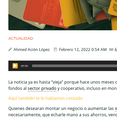
ACTUALIDAD
Ahmed Ación López
Febrero 12, 2022 0:54 AM
6
Reproductor
00:00
de
audio
La noticia ya es hasta “vieja” porque hace unos meses c
fondos al
sector privado
y cooperativo, incluso en mon
Aquí también te lo habíamos contado
Quienes desearan montar un negocio o aumentar las
i
necesariamente, que echarle mano a sus ahorros, vend