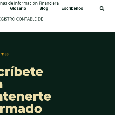
nas de Información Financiera
Glosario
Blog
Escríbenos
EGISTRO CONTABLE DE
timas
críbete
a
tenerte
ormado