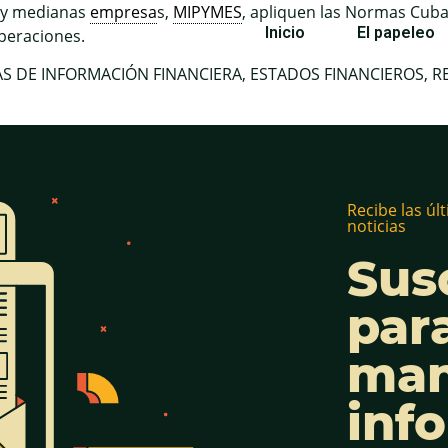
 y medianas
empresa
s,
MIPYMES
, apliquen las Normas Cuba
Inicio
El papeleo
operaciones.
S DE INFORMACIÓN FINANCIERA, ESTADOS FINANCIEROS, R
Recibe las úl
noticias
Sus
par
man
inf